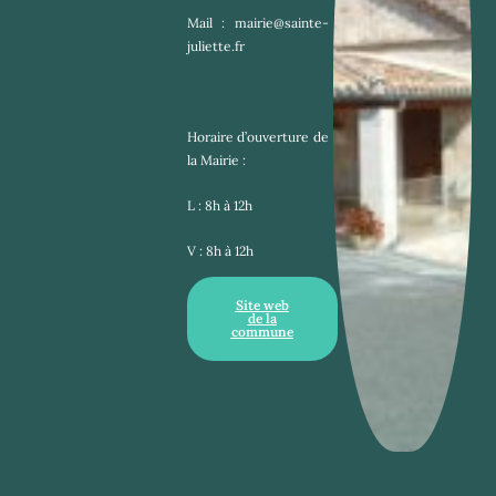
Mail : mairie@sainte-
juliette.fr
Horaire d’ouverture de 
la Mairie :
L : 8h à 12h
V : 8h à 12h
Site web
de la
commune